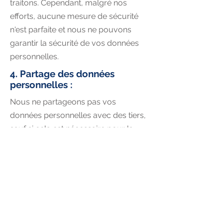
traitons. Cependant, malgré nos
efforts, aucune mesure de sécurité
n'est parfaite et nous ne pouvons
garantir la sécurité de vos données
personnelles.
4. Partage des données
personnelles :
Nous ne partageons pas vos
données personnelles avec des tiers,
sauf si cela est nécessaire pour la
fourniture de nos services ou si nous
sommes tenus de le faire par la loi.
5. Vos droits :
Vous avez le droit d'accéder, de
rectifier, de supprimer, de limiter le
traitement ou de vous opposer au